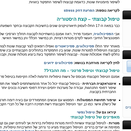
לשיפור מיומנויות שונות, כדוגמת קבוצות לשיפור התפקוד בזוגיות.
לקריאה נוספת:
הפרעת דחק stress
טיפול קבוצתי – קצת היסטוריה
כבר במאה ה-17 החלו לעסוק תיאורטיקנים שונים בחשיבות הקבוצה ובחקר השפעתה על התנהגותו של הפרט.
אבי
הפסיכולוגיה
, זיגמונד פרויד, ראה אמנם בהשתייכות לקבוצה תהליך רגרסיבי של 
הפוטנציאל החיובי העשוי לקדם מטרות רצויות, הן במישור הכללי והן במישור האישי.
מאוחר יותר החלו
פסיכולוגים
,
פסיכיאטרים
ואפילו רופאים לצור קבוצות שונות לצו
בקבוצה הטיפולית למטרות שונות, שנעו בין התמקדות בתהליכים הקבוצתיים ובין שימ
נחלקו לשתי אסכולות שונות - קבוצות לשיפור התפקוד בעת ביצוע מטלות שונות, וקבוצ
לחץ לקריאה מורחבת בנושא:
פסיכולוגים ידועים
טיפול קבוצתי וטיפול פרטני – מה ההבדל?
אמנם הטיפול הקבוצתי מבוסס על גישות טיפוליות הדומות לאלה הקיימות בטיפול פרטני,
אינטראקציה חברתית
- בטיפול קבוצתי יכול כל אחד מהמשתתפים לשפר את תפק
שיפור דפוסי התנהגות, עבודה על מערכות יחסים ויצירת דפוסי חשיבה נכונים יות
החברתית בקבוצה.
שיפור תחושת המסוגלות
- המפגש עם אנשים המתמודדים עם בעיה דומה תורם 
של כישלון אישי. כמו כן, יוצר הטיפול הקבוצתי רשת תמיכה רחבה של כל חברי הקב
יים
קיראו גם על:
טיפול נפשי
מאפיינים של טיפול קבוצתי
מטרות
- לטיפול קבוצתי עשויות להיות מטרות טיפוליות ברורות אך לעיתים ישנן גם ק
מסוימת או יעדים ברורים. הטיפול הקבוצתי מציע כר נרחב של התערבויות טיפוליות