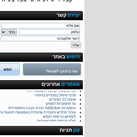
יצירת
קשר
חיפוש
באתר
אפשרויות טיפול בדמנציה והפרעות בזיכרון
מאמרים
אחרונים
טיפול מקצועי המתאים לבני גיל הזהב ולקשישים
איך מתמודדים מול היפוכונדריה?
מרכז טיפול במכורים בחיפה
שיטת 12 הצעדים
על התמכרות לסמים
התמכרות Addiction הכרה הבנה והתמודדות
עיבוד מחדש והקהייה שיטתית באמצעות תנועות עינ
לקסיקון בריאות הנפש
מילון תרופות פסיכיאטריות
סכיזופרניה - Schizophrenia
זה לא אחד אלה שניים – על פיצול אישיות
ענן
תגיות
חיפשת פסיכולוג מומלץ בחיפה?