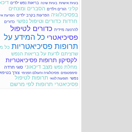
טיפול פסיכולוגי מהו?
דיכאו
בריאות נפש ילדים
בעיות אישיות
בעיות שינה
איך תדעו שהילד צריך טיפול נפשי?
הסברים ומונחים
קליני
קורות חיים וניסיון מקצועי - ד"ר יעל סגל טרייביש
הורים וילדים
מידע על ריטלין Ritalin
בפסיכולוגיה
הפרעות בקרב ילדים
הפרעת איש
מידע על רסיטל Recital
כדורים וטיפול נפשי
חרדות
מידע על רמרון Remeron
כדורים
קורות חיים וניסיון מקצועי - ד"ר אילן טל
כדורים לטיפול
מידע על רידזין Ridazin
להרגעה מיידית
מידע על קלונאזפאם Clonazepam
כל המידע על
פסיכיאטרי
מידע על אופרימול Oprimol
מידע על קלומיפראמין Clomipramine
תרופות פסיכיאטריות
מידע על ציפרלקס Cipralex
כל מ
שרציתם לדעת על בריאות הנפש
לקסיקון תרופות פסיכיאטריות
מצב דיכאוני
מחלת נפש
סוגי חרדה
צורך בטיפול
סימפטומים
פסיכולוגיה והעולם הפנימי
תרופות לטיפול
נפשי
תופעות לוואי
תרופות לפי מרשם
פסיכיאטרי