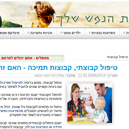
ה
הפרעות ובעיות
ילדים ונוער
זכויות ותמיכה
אינדקס מטפ
טיפול קבוצתי
טיפול קבוצתי, קבוצות תמיכה - האם ז
תאריך:
30/06/2014 11:03
מחבר:
קולות לבריאות הנפש
טיפול קבוצתי, ממש בדומה
לטיפול פסיכולו
עם בעיות וקשיים שונים ולהוביל לשיפור בא
לטיפול הקבוצתי ישנם יתרונות רבים שאינם ק
מיומנויות בינאישיות וחברתיות, העברה של מיד
טיפול זה מתאים לקבוצות גיל שונות, החל
מי
מיועד הן לאנשים הסובלים
מהפרעות נפשי
השגרה ומעוניינים לשפר את תפקודם.
ישנם טיפולים קבוצתיים מסוגים שונים: קבו
חרדה
או
הפרעות אכילה
, קבוצות להתמודד