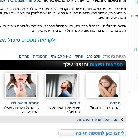
וכלה בשיפור מיומנויות חברתיות. ניתן להשתמש בשיטות של
טיפול קוגניטיבי התנהגותי
ן
המבנה
- מספר המשתתפים משתנה מקבוצה לקבוצה, כאשר לרוב נע מספרם בין שמונה
הן "סגורות", מספר המשתתפים בהן הוא קבוע והן נפגשות לפרק זמן קצוב. עם זאת, 
יות
משתתפים חדשים.
גישה טיפולית
- הטיפול הקבוצתי, כמו הטיפול הפרטני, מבוסס על גישות טיפוליו
הקבוצה בוחרים בה בהתאם לאופייה ולתחום בו היא מתמקדת.
לקריאה נוספת:
טיפול מש
ה
תגיות בעמוד:
הלם קרב
פרויד
טיפול קבוצתי
התמכרות
פחדים
הפרעות נפוצות
והנפש שלך
חרדה
דיכאון
הפרעות אכילה
הפרעות חרדה מהן?
קיראו על דיכאון ואופן
קיראו על הפרעות אכילה
הטיפול בו
והטיפול בהן
עבור אל הפרעות נפשיות
ליחצו כאן להוספת תגובה